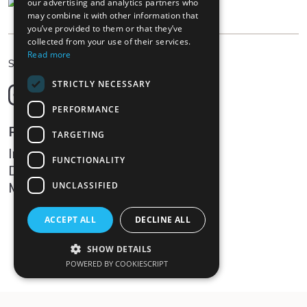
our advertising and analytics partners who
may combine it with other information that
you’ve provided to them or that they’ve
collected from your use of their services.
Read more
DE
Sprache wählen
STRICTLY NECESSARY
Deutsch
English
PERFORMANCE
Français
Rechtliches
TARGETING
Italiano
Impressum
FUNCTIONALITY
Datenschutz
Medien
UNCLASSIFIED
ACCEPT ALL
DECLINE ALL
SHOW DETAILS
POWERED BY COOKIESCRIPT