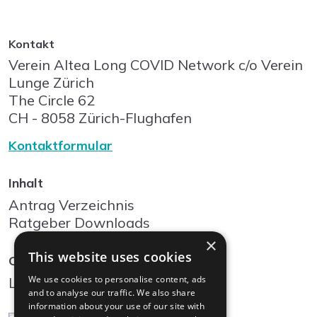
Kontakt
Verein Altea Long COVID Network c/o Verein
Lunge Zürich
The Circle
62
CH - 8058
Zürich-Flughafen
Kontaktformular
Inhalt
Antrag Verzeichnis
Ratgeber Downloads
×
This website uses cookies
Community
We use cookies to personalise content, ads
Log In
and to analyse our traffic. We also share
information about your use of our site with